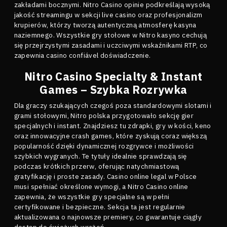
zakładami bocznymi. Nitro Casino opinie podkreślają wysoką
jakość streamingu w sekcji live casino oraz profesjonalizm
krupierów, którzy tworzą autentyczną atmosferę kasyna
naziemnego. Wszystkie gry stołowe w Nitro kasyno cechują
się przejrzystymi zasadami i uczciwymi wskaźnikami RTP, co
zapewnia casino confiável doświadczenie.
Nitro Casino Specialty & Instant
Games – Szybka Rozrywka
Dla graczy szukających czegoś poza standardowymi slotami i
grami stołowymi, Nitro polska przygotowało sekcję gier
specjalnych i instant. Znajdziesz tu zdrapki, gry w kości, keno
oraz innowacyjne crash games, które zyskują coraz większą
popularność dzięki dynamicznej rozgrywce i możliwości
szybkich wygranych. Te tytuły idealnie sprawdzają się
podczas krótkich przerw, oferując natychmiastową
gratyfikację i proste zasady. Casino online legal w Polsce
musi spełniać określone wymogi, a Nitro Casino online
zapewnia, że wszystkie gry specjalne są w pełni
certyfikowane i bezpieczne. Sekcja ta jest regularnie
aktualizowana o najnowsze premiery, co gwarantuje ciągły