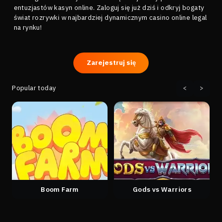
entuzjastów kasyn online. Zaloguj się już dziś i odkryj bogaty
świat rozrywki w najbardziej dynamicznym casino online legal
na rynku!
Zarejestruj się
Popular today
<
>
Boom Farm
Gods vs Warriors
Play now
Play now