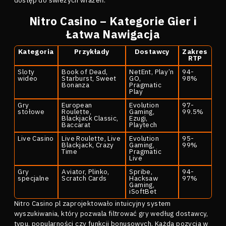
dostęp do świeżych wrażeń.
Nitro Casino – Kategorie Gier i
Łatwa Nawigacja
Kategoria
Przykłady
Dostawcy
Zakres
RTP
Sloty
Book of Dead,
NetEnt, Play’n
94-
wideo
Starburst, Sweet
GO,
98%
Bonanza
Pragmatic
Play
Gry
European
Evolution
97-
stołowe
Roulette,
Gaming,
99.5%
Blackjack Classic,
Ezugi,
Baccarat
Playtech
Live Casino
Live Roulette, Live
Evolution
95-
Blackjack, Crazy
Gaming,
99%
Time
Pragmatic
Live
Gry
Aviator, Plinko,
Spribe,
94-
specjalne
Scratch Cards
Hacksaw
97%
Gaming,
iSoftBet
Nitro Casino pl zaprojektowało intuicyjny system
wyszukiwania, który pozwala filtrować gry według dostawcy,
typu, popularności czy funkcji bonusowych. Każda pozycja w