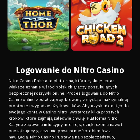
Logowanie do Nitro Casino
Play now
Play now
Nitro Casino Polska to platforma, która zyskuje coraz
większe uznanie wśród polskich graczy poszukujących
bezpiecznej rozrywki online. Proces logowania do Nitro
Casino online został zaprojektowany z myślą o maksymalnej
prostocie i wygodzie użytkowników. Aby uzyskać dostęp do
swojego konta w Casino Nitro, wystarczy kilka prostych
kroków, które zajmują zaledwie chwilę. Platforma Nitro
Kasyno zapewnia intuicyjny interfejs, dzięki czemu nawet
początkujący gracze nie powinni mieć problemów z
nawigacją. Nitro Casino PL stawia na bezpieczeństwo,