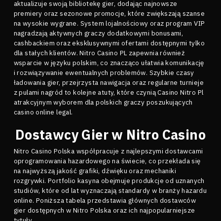
aktualizuje swoją bibliotekę gier, dodając najnowsze
premiery oraz sezonowe promocje, które zwiększają szanse
na wysokie wygrane. System lojalnościowy oraz program VIP
nagradzają aktywnych graczy dodatkowymi bonusami,
cashbackiem oraz eksklusywnymi ofertami dostępnymi tylko
dla stałych klientów. Nitro Casino PL zapewnia również
wsparcie w języku polskim, co znacząco ułatwia komunikację
i rozwiązywanie ewentualnych problemów. Szybkie czasy
ładowania gier, przejrzysta nawigacja oraz regularne turnieje
z pulami nagród to kolejne atuty, które czynią Casino Nitro Pl
atrakcyjnym wyborem dla polskich graczy poszukujących
casino online legal.
Dostawcy Gier w Nitro Casino
Nitro Casino Polska współpracuje z najlepszymi dostawcami
oprogramowania hazardowego na świecie, co przekłada się
na najwyższą jakość grafiki, dźwięku oraz mechaniki
rozgrywki. Portfolio kasyna obejmuje produkcje od uznanych
studiów, które od lat wyznaczają standardy w branży hazardu
online. Poniższa tabela przedstawia głównych dostawców
gier dostępnych w Nitro Polska oraz ich najpopularniejsze
tytuły.