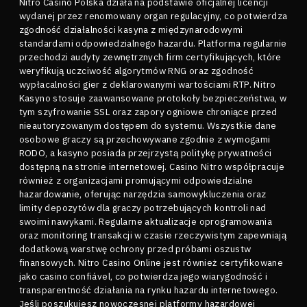
Nitro Casino Polska działa na podstawie oficjalnej licencji
wydanej przez renomowany organ regulacyjny, co potwierdza
zgodność działalności kasyna z międzynarodowymi
standardami odpowiedzialnego hazardu. Platforma regularnie
przechodzi audyty zewnętrznych firm certyfikujących, które
weryfikują uczciwość algorytmów RNG oraz zgodność
wypłacalności gier z deklarowanymi wartościami RTP. Nitro
Kasyno stosuje zaawansowane protokoły bezpieczeństwa, w
tym szyfrowanie SSL oraz zapory ogniowe chroniące przed
nieautoryzowanym dostępem do systemu. Wszystkie dane
osobowe graczy są przechowywane zgodnie z wymogami
RODO, a kasyno posiada przejrzystą politykę prywatności
dostępną na stronie internetowej. Casino Nitro współpracuje
również z organizacjami promującymi odpowiedzialne
hazardowanie, oferując narzędzia samowykluczenia oraz
limity depozytów dla graczy potrzebujących kontroli nad
swoimi nawykami. Regularne aktualizacje oprogramowania
oraz monitoring transakcji w czasie rzeczywistym zapewniają
dodatkową warstwę ochrony przed próbami oszustw
finansowych. Nitro Casino Online jest również certyfikowane
jako casino confiável, co potwierdza jego wiarygodność i
transparentność działania na rynku hazardu internetowego.
Jeśli poszukujesz nowoczesnej platformy hazardowej