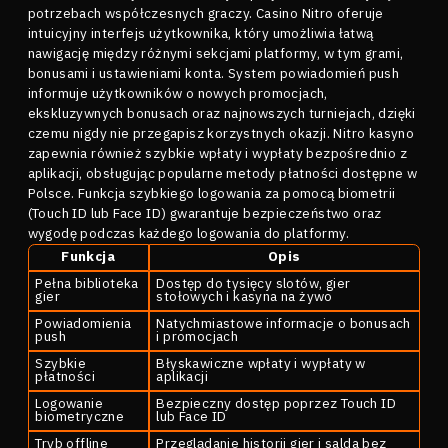
potrzebach współczesnych graczy. Casino Nitro oferuje
intuicyjny interfejs użytkownika, który umożliwia łatwą
nawigację między różnymi sekcjami platformy, w tym grami,
bonusami i ustawieniami konta. System powiadomień push
informuje użytkowników o nowych promocjach,
ekskluzywnych bonusach oraz najnowszych turniejach, dzięki
czemu nigdy nie przegapisz korzystnych okazji. Nitro kasyno
zapewnia również szybkie wpłaty i wypłaty bezpośrednio z
aplikacji, obsługując popularne metody płatności dostępne w
Polsce. Funkcja szybkiego logowania za pomocą biometrii
(Touch ID lub Face ID) gwarantuje bezpieczeństwo oraz
wygodę podczas każdego logowania do platformy.
Funkcja
Opis
Pełna biblioteka
Dostęp do tysięcy slotów, gier
gier
stołowych i kasyna na żywo
Powiadomienia
Natychmiastowe informacje o bonusach
push
i promocjach
Szybkie
Błyskawiczne wpłaty i wypłaty w
płatności
aplikacji
Logowanie
Bezpieczny dostęp poprzez Touch ID
biometryczne
lub Face ID
Tryb offline
Przeglądanie historii gier i salda bez