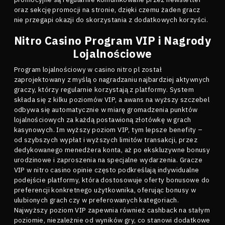
promocyjne są regularnie komunikowane przez newsletter
oraz sekcję promocji na stronie, dzięki czemu żaden gracz
nie przegapi okazji do skorzystania z dodatkowych korzyści.
Nitro Casino Program VIP i Nagrody
Lojalnościowe
Program lojalnościowy w casino nitro pl został
zaprojektowany z myślą o nagradzaniu najbardziej aktywnych
graczy, którzy regularnie korzystają z platformy. System
składa się z kilku poziomów VIP, a awans na wyższy szczebel
odbywa się automatycznie w miarę gromadzenia punktów
lojalnościowych za każdą postawioną złotówkę w grach
kasynowych. Im wyższy poziom VIP, tym lepsze benefity –
od szybszych wypłat i wyższych limitów transakcji, przez
dedykowanego menedżera konta, aż po ekskluzywne bonusy
urodzinowe i zaproszenia na specjalne wydarzenia. Gracze
VIP w nitro casino opinie często podkreślają indywidualne
podejście platformy, która dostosowuje oferty bonusowe do
preferencji konkretnego użytkownika, oferując bonusy w
ulubionych grach czy w preferowanych kategoriach.
Najwyższy poziom VIP zapewnia również cashback na stałym
poziomie, niezależnie od wyników gry, co stanowi dodatkowe