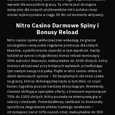
warunki dla wszystkich graczy. Ta oferta jest dostępna
wyłącznie dla nowych użytkowników nitro polska i musi
zostać wykorzystana w ciągu 30 dni od momentu aktywacji.
Nitro Casino Darmowe Spiny i
Bonusy Reload
Nitro casino opinie jednoznacznie wskazują, że gracze
szczególnie cenią sobie regularne promocje dla stałych
klientów, a platforma nie zawodzi w tym aspekcie. Każdy
tydzień przynosi cotygodniowy bonus reload wynoszący
50% wartości depozytu, maksymalnie do 1000 złotych, który
możesz aktywować przy kolejnych wpłatach, przedłużając
tym samym swoją rozrywkę. Piątki w nitro casino online to
dzień darmowych spinów – 50 bezpłatnych obrotów czeka
na graczy, którzy dokonają depozytu w tym dniu, co czyni
koniec tygodnia jeszcze bardziej ekscytującym. Weekendy
również obfitują w specjalne oferty, z bonusem wynoszącym
75% do 1500 złotych, który pozwala na intensywną grę w
soboty i niedziele. Poniedziałkowy cashback to doskonały
sposób na złagodzenie efektu trudnego weekendu –
otrzymujesz zwrot 10% swoich strat, maksymalnie do 500