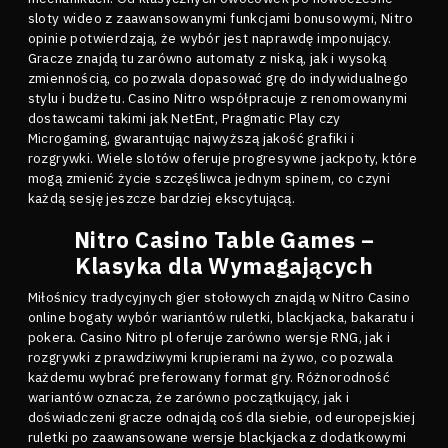
sloty wideo z zaawansowanymi funkcjami bonusowymi, Nitro
opinie potwierdzają, że wybór jest naprawdę imponujący.
Gracze znajdą tu zarówno automaty z niską, jak i wysoką
zmiennością, co pozwala dopasować grę do indywidualnego
stylu i budżetu. Casino Nitro współpracuje z renomowanymi
dostawcami takimi jak NetEnt, Pragmatic Play czy
Microgaming, gwarantując najwyższą jakość grafiki i
rozgrywki. Wiele slotów oferuje progresywne jackpoty, które
mogą zmienić życie szczęśliwca jednym spinem, co czyni
każdą sesję jeszcze bardziej ekscytującą.
Nitro Casino Table Games –
Klasyka dla Wymagających
Miłośnicy tradycyjnych gier stołowych znajdą w Nitro Casino
online bogaty wybór wariantów ruletki, blackjacka, bakaratu i
pokera. Casino Nitro pl oferuje zarówno wersje RNG, jak i
rozgrywki z prawdziwymi krupierami na żywo, co pozwala
każdemu wybrać preferowany format gry. Różnorodność
wariantów oznacza, że zarówno początkujący, jak i
doświadczeni gracze odnajdą coś dla siebie, od europejskiej
ruletki po zaawansowane wersje blackjacka z dodatkowymi