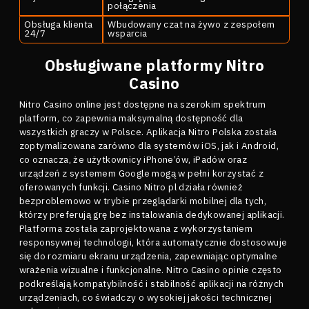
połączenia
Obsługa klienta
Wbudowany czat na żywo z zespołem
24/7
wsparcia
Obsługiwane platformy Nitro
Casino
Nitro Casino online jest dostępne na szerokim spektrum
platform, co zapewnia maksymalną dostępność dla
wszystkich graczy w Polsce. Aplikacja Nitro Polska została
zoptymalizowana zarówno dla systemów iOS, jak i Android,
co oznacza, że użytkownicy iPhone’ów, iPadów oraz
urządzeń z systemem Google mogą w pełni korzystać z
oferowanych funkcji. Casino Nitro pl działa również
bezproblemowo w trybie przeglądarki mobilnej dla tych,
którzy preferują grę bez instalowania dedykowanej aplikacji.
Platforma została zaprojektowana z wykorzystaniem
responsywnej technologii, która automatycznie dostosowuje
się do rozmiaru ekranu urządzenia, zapewniając optymalne
wrażenia wizualne i funkcjonalne. Nitro Casino opinie często
podkreślają kompatybilność i stabilność aplikacji na różnych
urządzeniach, co świadczy o wysokiej jakości technicznej