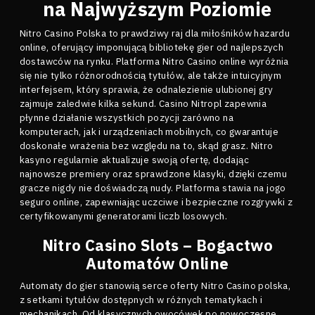
na Najwyższym Poziomie
Nitro Casino Polska to prawdziwy raj dla miłośników hazardu
online, oferujący imponującą bibliotekę gier od najlepszych
dostawców na rynku. Platforma Nitro Casino online wyróżnia
się nie tylko różnorodnością tytułów, ale także intuicyjnym
interfejsem, który sprawia, że odnalezienie ulubionej gry
zajmuje zaledwie kilka sekund. Casino Nitropl zapewnia
płynne działanie wszystkich pozycji zarówno na
komputerach, jak i urządzeniach mobilnych, co gwarantuje
doskonałe wrażenia bez względu na to, skąd grasz. Nitro
kasyno regularnie aktualizuje swoją ofertę, dodając
najnowsze premiery oraz sprawdzone klasyki, dzięki czemu
gracze nigdy nie doświadczą nudy. Platforma stawia na jogo
seguro online, zapewniając uczciwe i bezpieczne rozgrywki z
certyfikowanymi generatorami liczb losowych.
Nitro Casino Slots – Bogactwo
Automatów Online
Automaty do gier stanowią serce oferty Nitro Casino polska,
z setkami tytułów dostępnych w różnych tematykach i
mechanikach. Od klasycznych owocówek po nowoczesne