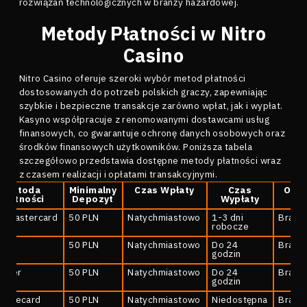
rozwiązań technologicznych w branży hazardowej.
Metody Płatności w Nitro
Casino
Nitro Casino oferuje szeroki wybór metod płatności
dostosowanych do potrzeb polskich graczy, zapewniając
szybkie i bezpieczne transakcje zarówno wpłat, jak i wypłat.
Kasyno współpracuje z renomowanymi dostawcami usług
finansowych, co gwarantuje ochronę danych osobowych oraz
środków finansowych użytkowników. Poniższa tabela
szczegółowo przedstawia dostępne metody płatności wraz
z czasem realizacji i opłatami transakcyjnymi.
Metoda
Minimalny
Czas Wpłaty
Czas
Opła
Płatności
Depozyt
Wypłaty
sa/Mastercard
50 PLN
Natychmiastowo
1-3 dni
Brak
robocze
ill
50 PLN
Natychmiastowo
Do 24
Brak
godzin
eller
50 PLN
Natychmiastowo
Do 24
Brak
godzin
ysafecard
50 PLN
Natychmiastowo
Niedostępna
Brak